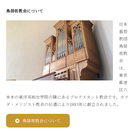
鳥居坂教会について
日本
基督
教団
鳥居
坂教
会
は、
東京
都港
区六
本木の東洋英和女学院の隣にあるプロテスタント教会です。カナ
ダ・メソジスト教会の伝道により1883年に創立されました。
鳥居坂教会について