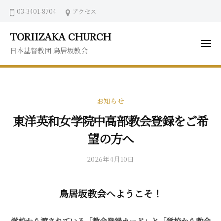
ュ
コ
03-3401-8704
アクセス
ー
ン
テ
TORIIZAKA CHURCH
ン
メ
日本基督教団 鳥居坂教会
ニ
ツ
ュ
ー
へ
ス
キ
お知らせ
ッ
東洋英和女学院中高部教会登録をご希
プ
望の方へ
2026年4月10日
b
y
鳥
鳥居坂教会へようこそ！
居
坂
教
学校から渡されている「教会登録カード」と「学校から教会