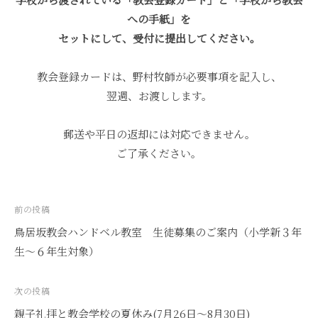
会
への手紙」を
W
セットにして、受付に提出してください。
e
b
教会登録カードは、野村牧師が必要事項を記入し、
運
翌週、お渡しします。
営
郵送や平日の返却には対応できません。
ご了承ください。
投
前の投稿
稿
鳥居坂教会ハンドベル教室 生徒募集のご案内（小学新３年
ナ
生～６年生対象）
ビ
ゲ
次の投稿
ー
親子礼拝と教会学校の夏休み(7月26日～8月30日)