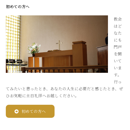
初めての方へ
教会
はど
なた
にも
門戸
を開
いて
いま
す。
行っ
てみたいと思ったとき、あなたの人生に必要だと感じたとき、ぜ
ひお気軽に主日礼拝へお越しください。
初めての方へ