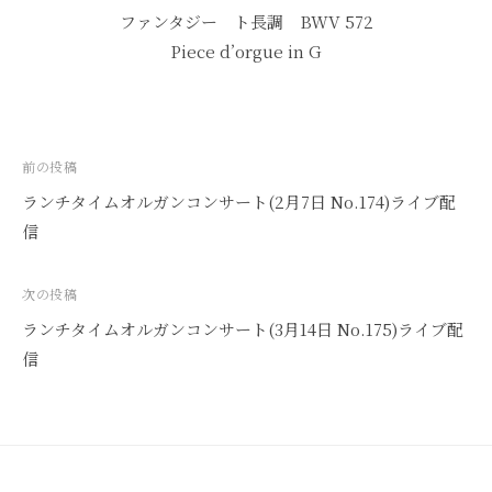
ファンタジー ト長調 BWV 572
Piece d’orgue in G
投
前の投稿
稿
ランチタイムオルガンコンサート(2月7日 No.174)ライブ配
ナ
信
ビ
ゲ
次の投稿
ー
ランチタイムオルガンコンサート(3月14日 No.175)ライブ配
シ
信
ョ
ン