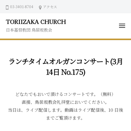
ュ
コ
03-3401-8704
アクセス
ー
ン
テ
TORIIZAKA CHURCH
ン
メ
日本基督教団 鳥居坂教会
ニ
ツ
ュ
ー
へ
ス
キ
ランチタイムオルガンコンサート(3月
ッ
14日 No.175)
プ
どなたでもおいで頂けるコンサートです。（無料）
直接、鳥居坂教会礼拝堂においでください。
当日は、ライブ配信します。動画はライブ配信後、10 日後
までご覧頂けます。