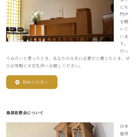
にも
門戸
を開
いて
いま
す。
行っ
てみたいと思ったとき、あなたの人生に必要だと感じたとき、ぜ
ひお気軽に主日礼拝へお越しください。
初めての方へ
鳥居坂教会について
日本
基督