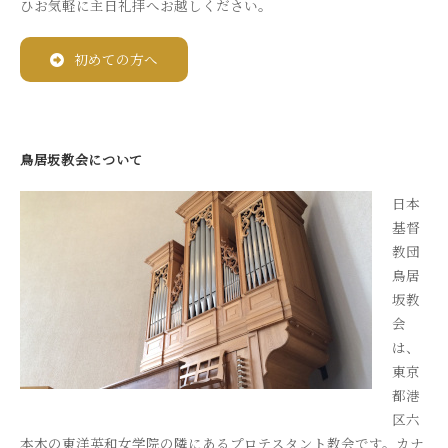
ひお気軽に主日礼拝へお越しください。
初めての方へ
鳥居坂教会について
日本
基督
教団
鳥居
坂教
会
は、
東京
都港
区六
本木の東洋英和女学院の隣にあるプロテスタント教会です。カナ