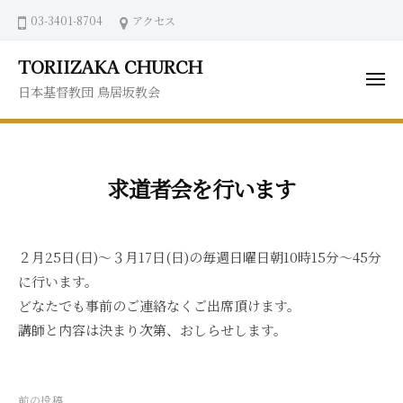
ュ
コ
03-3401-8704
アクセス
ー
ン
テ
TORIIZAKA CHURCH
ン
メ
日本基督教団 鳥居坂教会
ニ
ツ
ュ
ー
へ
ス
キ
求道者会を行います
ッ
プ
２月25日(日)～３月17日(日)の毎週日曜日朝10時15分～45分
に行います。
どなたでも事前のご連絡なくご出席頂けます。
講師と内容は決まり次第、おしらせします。
投
前の投稿