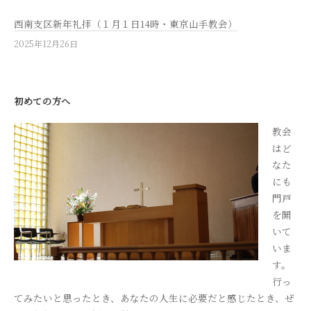
西南支区新年礼拝（１月１日14時・東京山手教会）
2025年12月26日
初めての方へ
教会
はど
なた
にも
門戸
を開
いて
いま
す。
行っ
てみたいと思ったとき、あなたの人生に必要だと感じたとき、ぜ