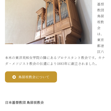
基督
教団
鳥居
坂教
会
は、
東京
都港
区六
本木の東洋英和女学院の隣にあるプロテスタント教会です。カナ
ダ・メソジスト教会の伝道により1883年に創立されました。
鳥居坂教会について
日本基督教団 鳥居坂教会