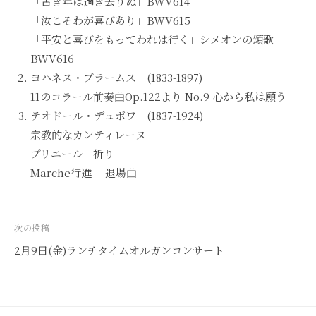
「古き年は過ぎ去りぬ」BWV614
「汝こそわが喜びあり」BWV615
「平安と喜びをもってわれは行く」シメオンの頌歌
BWV616
ヨハネス・ブラームス (1833-1897)
11のコラール前奏曲Op.122より No.9 心から私は願う
テオドール・デュボワ (1837-1924)
宗教的なカンティレーヌ
プリエール 祈り
Marche行進 退場曲
投
次の投稿
稿
2月9日(金)ランチタイムオルガンコンサート
ナ
ビ
ゲ