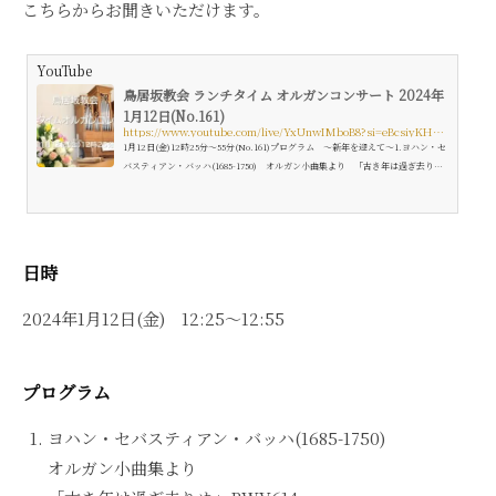
こちらからお聞きいただけます。
YouTube
鳥居坂教会 ランチタイム オルガンコンサート 2024年
1月12日(No.161)
https://www.youtube.com/live/YxUnwIMboB8?si=eBcsiyKHH-Yrn9Xw
1月12日(金)12時25分～55分(No.161)プログラム ～新年を迎えて～1.ヨハン・セ
バスティアン・バッハ(1685-1750) オルガン小曲集より 「古き年は過ぎ去り
ぬ」BWV614 「汝こそわが喜びあり」BWV615 「平安と喜びをもってわれは
行く」シメオンの頌歌 BWV6162.ヨハネス・ブラームス...
日時
2024年1月12日(金) 12:25～12:55
プログラム
ヨハン・セバスティアン・バッハ(1685-1750)
オルガン小曲集より