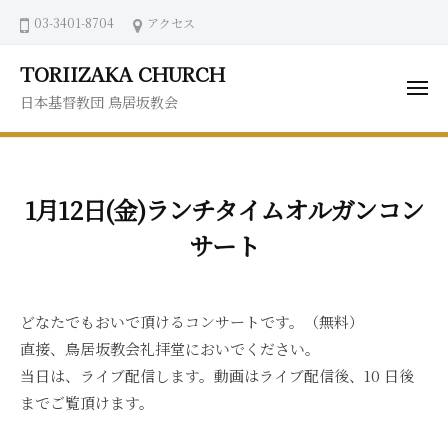
ュ
コ
03-3401-8704
アクセス
ー
ン
テ
TORIIZAKA CHURCH
ン
メ
日本基督教団 鳥居坂教会
ニ
ツ
ュ
ー
へ
ス
キ
1月12日(金)ランチタイムオルガンコン
ッ
サート
プ
どなたでもおいで頂けるコンサートです。（無料）
直接、鳥居坂教会礼拝堂においでください。
当日は、ライブ配信します。動画はライブ配信後、10 日後
までご覧頂けます。