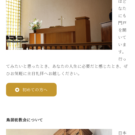
はど
なた
にも
門戸
を開
いて
いま
す。
行っ
てみたいと思ったとき、あなたの人生に必要だと感じたとき、ぜ
ひお気軽に主日礼拝へお越しください。
初めての方へ
鳥居坂教会について
日本