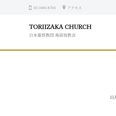
コ
03-3401-8704
アクセス
ン
テ
TORIIZAKA CHURCH
ン
ツ
日本基督教団 鳥居坂教会
へ
ス
キ
ッ
プ
1