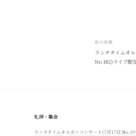
投
前の投稿
稿
ランチタイムオルガ
No.182)ライブ配
ナ
ビ
ゲ
ー
シ
ョ
礼拝・集会
ン
ランチタイムオルガンコンサート(7月17日 No.19