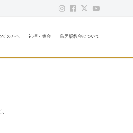
instagram
Facebook
X
YouTube
めての方へ
礼拝・集会
鳥居坂教会について
て、